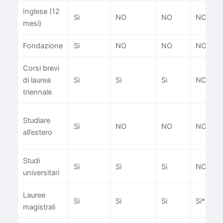
Inglese (12
Si
NO
NO
NO
mesi)
Fondazione
Si
NO
NO
NO
Corsi brevi
di laurea
Si
Si
Si
NO
triennale
Studiare
Si
NO
NO
NO
all’estero
Studi
Si
Si
Si
NO
universitari
Lauree
Si
Si
Si
Si*
magistrali